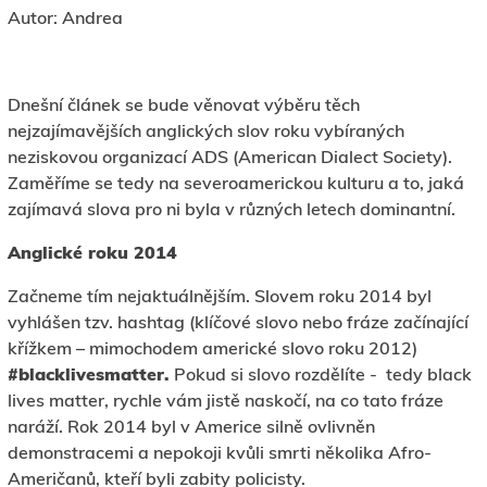
Autor: Andrea
Dnešní článek se bude věnovat výběru těch
nejzajímavějších anglických slov roku vybíraných
neziskovou organizací ADS (American Dialect Society).
Zaměříme se tedy na severoamerickou kulturu a to, jaká
zajímavá slova pro ni byla v různých letech dominantní.
Anglické roku 2014
Začneme tím nejaktuálnějším. Slovem roku 2014 byl
vyhlášen tzv. hashtag (klíčové slovo nebo fráze začínající
křížkem – mimochodem americké slovo roku 2012)
#blacklivesmatter.
Pokud si slovo rozdělíte - tedy black
lives matter, rychle vám jistě naskočí, na co tato fráze
naráží. Rok 2014 byl v Americe silně ovlivněn
demonstracemi a nepokoji kvůli smrti několika Afro-
Američanů, kteří byli zabity policisty.