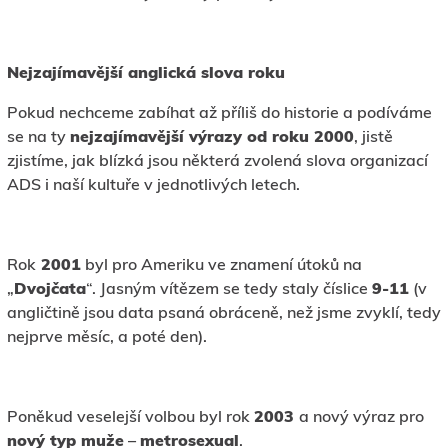
Nejzajímavější anglická slova roku
Pokud nechceme zabíhat až příliš do historie a podíváme
se na ty
nejzajímavější výrazy od roku 2000
, jistě
zjistíme, jak blízká jsou některá zvolená slova organizací
ADS i naší kultuře v jednotlivých letech.
Rok
2001
byl pro Ameriku ve znamení útoků na
„
Dvojčata
“. Jasným vítězem se tedy staly číslice
9-11
(v
angličtině jsou data psaná obráceně, než jsme zvyklí, tedy
nejprve měsíc, a poté den).
Poněkud veselejší volbou byl rok
2003
a nový výraz pro
nový typ muže
–
metrosexual
.