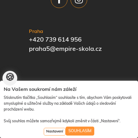
Praha
+420 739 614 956
praha5@empire-skola.cz
🍪
© EMPIRE | The Know-How Institute | Vytvořilo
ANAWE
|
Na Vašem soukromí nám záleží
Nastavení cookies
Stisknutím tlačítka „Souhlasím“ souhlasíte s tím, abychom Vám poskytovali
smysluplné a užitečné služby na základě Vašich údajů o sledování
procházení webu.
designed by daren&curtis
Svůj souhlas můžete samozřejmě kdykoli změnit v části „Nastavení“.
SOUHLASÍM
Nastavení