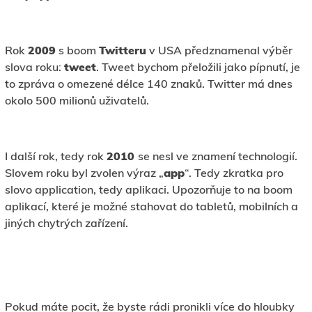
Rok
2009
s boom
Twitteru
v USA předznamenal výběr
slova roku:
tweet
. Tweet bychom přeložili jako pípnutí, je
to zpráva o omezené délce 140 znaků. Twitter má dnes
okolo 500 milionů uživatelů.
I další rok, tedy rok
2010
se nesl ve znamení technologií.
Slovem roku byl zvolen výraz „
app
“. Tedy zkratka pro
slovo application, tedy aplikaci. Upozorňuje to na boom
aplikací, které je možné stahovat do tabletů, mobilních a
jiných chytrých zařízení.
Pokud máte pocit, že byste rádi pronikli více do hloubky