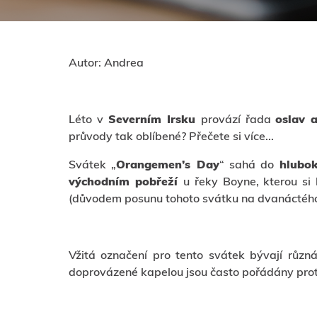
Autor: Andrea
Léto v
Severním Irsku
provází řada
oslav 
průvody tak oblíbené? Přečete si více...
Svátek „
Orangemen’s Day
“ sahá do
hlubok
východním pobřeží
u řeky Boyne, kterou si
(důvodem posunu tohoto svátku na dvanáctého 
Vžitá označení pro tento svátek bývají různá
doprovázené kapelou jsou často pořádány pr