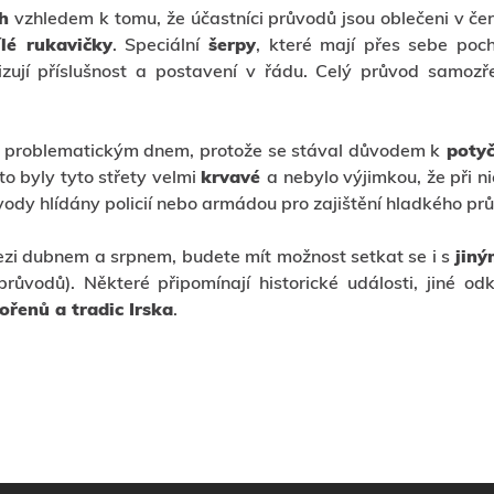
ch
vzhledem k tomu, že účastníci průvodů jsou oblečeni v č
ílé rukavičky
. Speciální
šerpy
, které mají přes sebe poch
zují příslušnost a postavení v řádu. Celý průvod samozř
em problematickým dnem, protože se stával důvodem k
potyč
to byly tyto střety velmi
krvavé
a nebylo výjimkou, že při n
ůvody hlídány policií nebo armádou pro zajištění hladkého průb
ezi dubnem a srpnem, budete mít možnost setkat se i s
jin
průvodů). Některé připomínají historické události, jiné odk
ořenů a tradic Irska
.