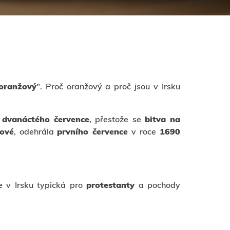
oranžový
". Proč oranžový a proč jsou v Irsku
a
dvanáctého července
, přestože se
bitva na
ové
, odehrála
prvního července
v roce
1690
e v Irsku typická pro
protestanty
a pochody