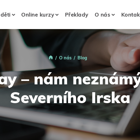
 děti
Online kurzy
Překlady
O nás
Kontak
O nás
Blog
y – nám neznámý 
Severního Irska