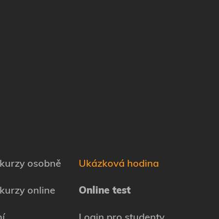
 kurzy osobně
Ukázková hodina
kurzy online
Online test
í
Login pro studenty