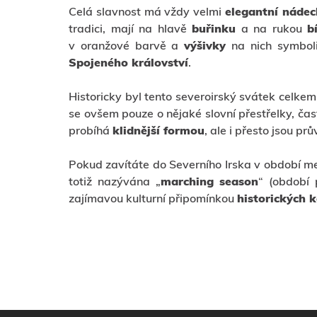
Celá slavnost má vždy velmi
elegantní náde
tradici, mají na hlavě
buřinku
a na rukou
b
v oranžové barvě a
výšivky
na nich symboli
Spojeného království
.
Historicky byl tento severoirský svátek celk
se ovšem pouze o nějaké slovní přestřelky, čas
probíhá
klidnější formou
, ale i přesto jsou pr
Pokud zavítáte do Severního Irska v období m
totiž nazývána „
marching season
“ (období 
zajímavou kulturní připomínkou
historických k