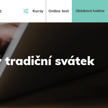
Kurzy
Online test
Ukázková hodina
t
tradiční svátek