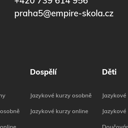
+420 739 614 956
praha5@empire-skola.cz
Dospělí
Děti
my
Jazykové kurzy osobně
Jazykové
 osobně
Jazykové kurzy online
Jazykové 
online
Doučován