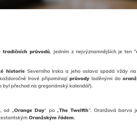
a tradičních průvodů
. Jedním z nejvýznamnějších je ten "
é historie
Severního Irska a jeho oslava spadá vždy n
 každoročně Irové připomínají
průvody
laděnými do
oranž
byl přechod na gregoriánský kalendář).
, od „
Orange Day
“ po „
The Twelfth
“. Oranžová barva j
otestantským
Oranžským řádem
.