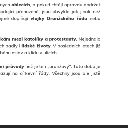
erných
oblecích
, a pokud chtějí opravdu dodržet
odující přehozené, jsou obvykle jak jinak než
ejmě doplňují
vlajky Oranžského řádu
nebo
kám mezi katolíky a protestanty
. Nejednalo
ich padly i
lidské životy
. V posledních letech již
ěhu oslav a klidu v ulicích.
ými průvody
než je ten „oranžový“. Tato doba je
azují na církevní řády. Všechny jsou ale jistě