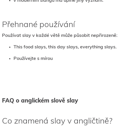
v moderním slangu má úplně jiný význam.
Přehnané používání
Používat slay v každé větě může působit nepřirozeně:
This food slays, this day slays, everything slays.
Používejte s mírou
FAQ o anglickém slově slay
Co znamená slay v angličtině?