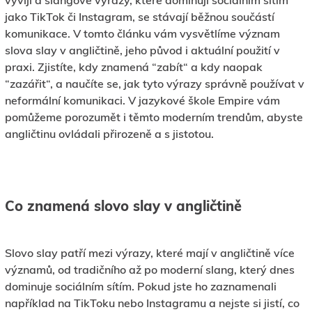
vyvíjí a slangové výrazy, které dominují sociálním sítím
jako TikTok či Instagram, se stávají běžnou součástí
komunikace. V tomto článku vám vysvětlíme význam
slova slay v angličtině, jeho původ i aktuální použití v
praxi. Zjistíte, kdy znamená “zabít“ a kdy naopak
“zazářit“, a naučíte se, jak tyto výrazy správně používat v
neformální komunikaci. V jazykové škole Empire vám
pomůžeme porozumět i těmto moderním trendům, abyste
angličtinu ovládali přirozeně a s jistotou.
Co znamená slovo slay v angličtině
Slovo slay patří mezi výrazy, které mají v angličtině více
významů, od tradičního až po moderní slang, který dnes
dominuje sociálním sítím. Pokud jste ho zaznamenali
například na TikToku nebo Instagramu a nejste si jistí, co