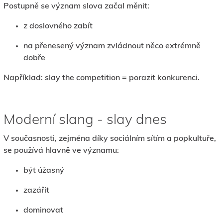
Postupně se význam slova začal měnit:
z doslovného zabít
na přenesený význam zvládnout něco extrémně
dobře
Například: slay the competition = porazit konkurenci.
Moderní slang - slay dnes
V současnosti, zejména díky sociálním sítím a popkultuře,
se používá hlavně ve významu:
být úžasný
zazářit
dominovat