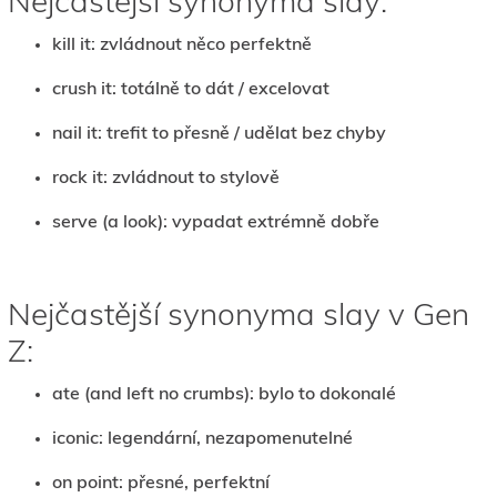
Nejčastější synonyma slay:
kill it: zvládnout něco perfektně
crush it: totálně to dát / excelovat
nail it: trefit to přesně / udělat bez chyby
rock it: zvládnout to stylově
serve (a look): vypadat extrémně dobře
Nejčastější synonyma slay v Gen
Z:
ate (and left no crumbs): bylo to dokonalé
iconic: legendární, nezapomenutelné
on point: přesné, perfektní