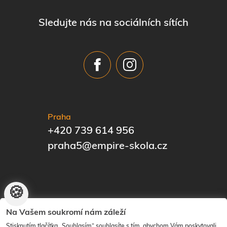
Sledujte nás na sociálních sítích
Praha
+420 739 614 956
praha5@empire-skola.cz
🍪
© EMPIRE | The Know-How Institute | Vytvořilo
ANAWE
|
Na Vašem soukromí nám záleží
Nastavení cookies
Stisknutím tlačítka „Souhlasím“ souhlasíte s tím, abychom Vám poskytovali