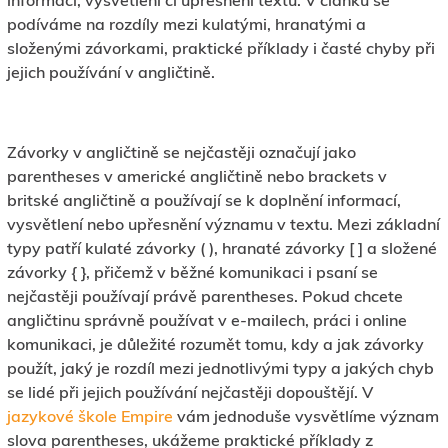
informací, vysvětlení či upřesnění textu. V článku se
podíváme na rozdíly mezi kulatými, hranatými a
složenými závorkami, praktické příklady i časté chyby při
jejich používání v angličtině.
Závorky v angličtině se nejčastěji označují jako
parentheses v americké angličtině nebo brackets v
britské angličtině a používají se k doplnění informací,
vysvětlení nebo upřesnění významu v textu. Mezi základní
typy patří kulaté závorky ( ), hranaté závorky [ ] a složené
závorky { }, přičemž v běžné komunikaci i psaní se
nejčastěji používají právě parentheses. Pokud chcete
angličtinu správně používat v e-mailech, práci i online
komunikaci, je důležité rozumět tomu, kdy a jak závorky
použít, jaký je rozdíl mezi jednotlivými typy a jakých chyb
se lidé při jejich používání nejčastěji dopouštějí. V
jazykové škole Empire
vám jednoduše vysvětlíme význam
slova parentheses, ukážeme praktické příklady z