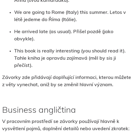
Annu (svou kamarádku).
We are going to Rome (Italy) this summer. Letos v
létě jedeme do Říma (Itálie).
He arrived late (as usual). Přišel pozdě (jako
obvykle).
This book is really interesting (you should read it).
Tahle kniha je opravdu zajímavá (měl by sis ji
přečíst).
Závorky zde přidávají doplňující informaci, kterou můžete
z věty vynechat, aniž by se změnil hlavní význam.
Business angličtina
V pracovním prostředí se závorky používají hlavně k
vysvětlení pojmů, doplnění detailů nebo uvedení zkratek: