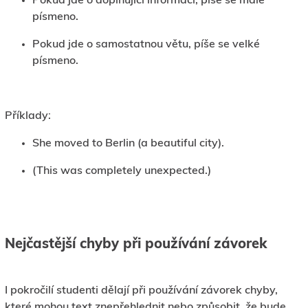
Pokud jde o doplňující informaci, píše se malé
písmeno.
Pokud jde o samostatnou větu, píše se velké
písmeno.
Příklady:
She moved to Berlin (a beautiful city).
(This was completely unexpected.)
Nejčastější chyby při používání závorek
I pokročilí studenti dělají při používání závorek chyby,
které mohou text znepřehlednit nebo způsobit, že bude