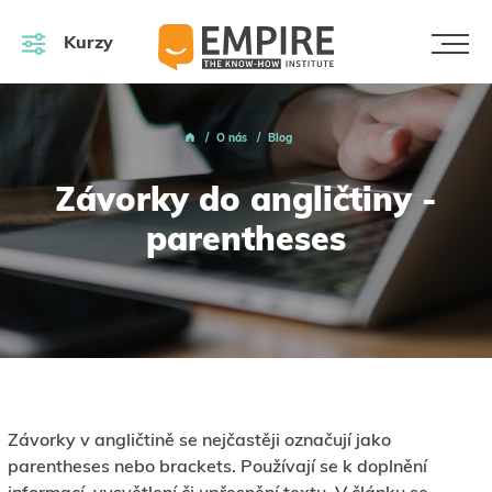
Kurzy
O nás
Blog
Závorky do angličtiny -
parentheses
Závorky v angličtině se nejčastěji označují jako
parentheses nebo brackets. Používají se k doplnění