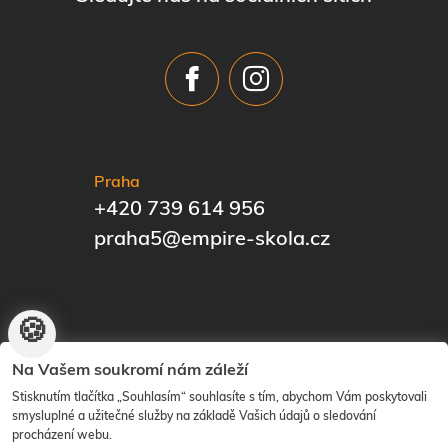
Praha
+420 739 614 956
praha5@empire-skola.cz
🍪
© EMPIRE | The Know-How Institute | Vytvořilo
ANAWE
|
Na Vašem soukromí nám záleží
Nastavení cookies
Stisknutím tlačítka „Souhlasím“ souhlasíte s tím, abychom Vám poskytovali
smysluplné a užitečné služby na základě Vašich údajů o sledování
procházení webu.