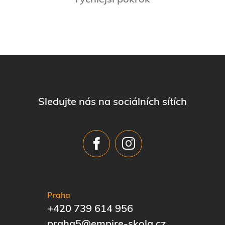
rychlejší pokrok
Sledujte nás na sociálních sítích
Praha
+420 739 614 956
praha5@empire-skola.cz