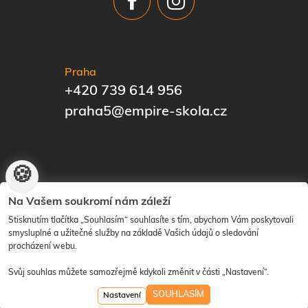
Praha
+420 739 614 956
praha5@empire-skola.cz
🍪
© EMPIRE | The Know-How Institute | Vytvořilo
ANAWE
|
Na Vašem soukromí nám záleží
Nastavení cookies
Stisknutím tlačítka „Souhlasím“ souhlasíte s tím, abychom Vám poskytovali
smysluplné a užitečné služby na základě Vašich údajů o sledování
procházení webu.
designed by daren&curtis
Svůj souhlas můžete samozřejmě kdykoli změnit v části „Nastavení“.
SOUHLASÍM
Nastavení