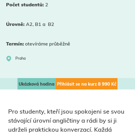
Počet studentů:
2
Úrovně:
A2, B1 a B2
Termín:
otevíráme průběžně
Praha
Ukázková hodina
Přihlásit se na kurz
8 990
Kč
Pro studenty, kteří jsou spokojeni se svou
stávající úrovní angličtiny a rádi by si ji
udrželi praktickou konverzací. Každá