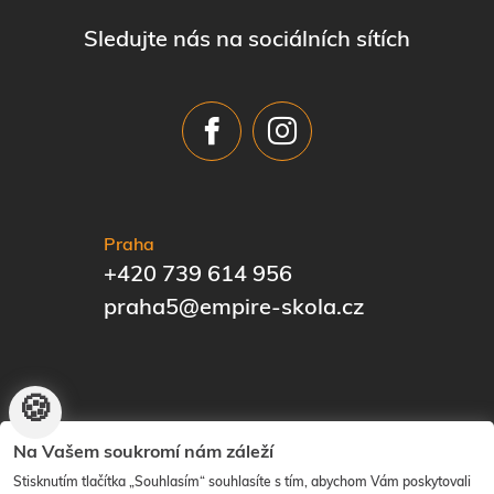
Sledujte nás na sociálních sítích
Praha
+420 739 614 956
praha5@empire-skola.cz
🍪
© EMPIRE | The Know-How Institute | Vytvořilo
ANAWE
|
Na Vašem soukromí nám záleží
Nastavení cookies
Stisknutím tlačítka „Souhlasím“ souhlasíte s tím, abychom Vám poskytovali