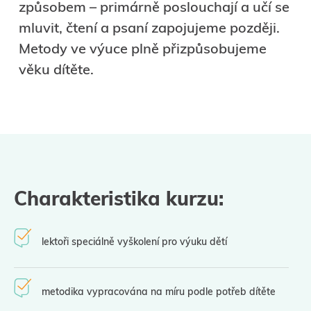
způsobem – primárně poslouchají a učí se
mluvit, čtení a psaní zapojujeme později.
Metody ve výuce plně přizpůsobujeme
věku dítěte.
Charakteristika kurzu:
lektoři speciálně vyškolení pro výuku dětí
metodika vypracována na míru podle potřeb dítěte