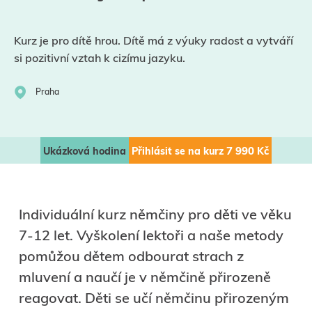
Kurz je pro dítě hrou. Dítě má z výuky radost a vytváří
si pozitivní vztah k cizímu jazyku.
Praha
Ukázková hodina
Přihlásit se na kurz
7 990
Kč
Individuální kurz němčiny pro děti ve věku
7-12 let. Vyškolení lektoři a naše metody
pomůžou dětem odbourat strach z
mluvení a naučí je v němčině přirozeně
reagovat. Děti se učí němčinu přirozeným