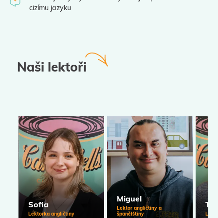
cizímu jazyku
Naši lektoři
Miguel
Sofia
Ta
Lektor angličtiny a
Lektorka angličtiny
španělštiny
Lekto