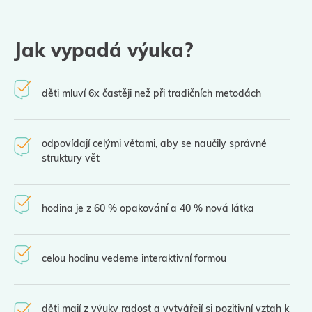
Jak vypadá výuka?
děti mluví 6x častěji než při tradičních metodách
odpovídají celými větami, aby se naučily správné
struktury vět
hodina je z 60 % opakování a 40 % nová látka
celou hodinu vedeme interaktivní formou
děti mají z výuky radost a vytvářejí si pozitivní vztah k