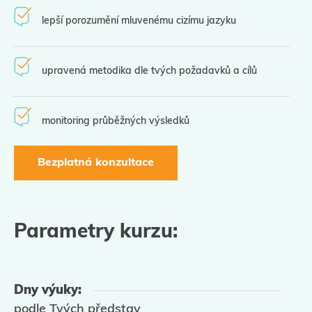
lepší porozumění mluvenému cizímu jazyku
upravená metodika dle tvých požadavků a cílů
monitoring průběžných výsledků
Bezplatná konzultace
Parametry kurzu:
Dny výuky:
podle T
vých
představ