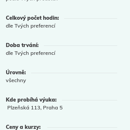
Celkový počet hodin:
dle T
vých
preferencí
Doba trvání:
dle T
vých
preferencí
Úrovně:
všechny
Kde probíhá výuka:
Plzeňská 113, Praha 5
Ceny a kurzy: