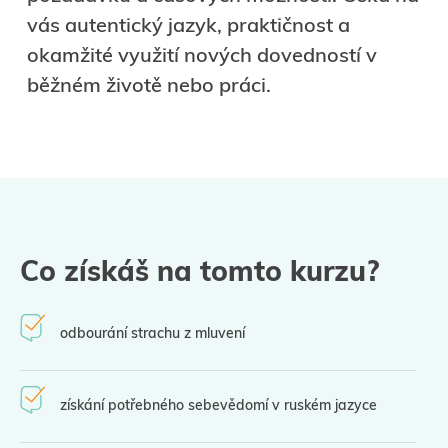
vás autentický jazyk, praktičnost a
okamžité využití nových dovedností v
běžném životě nebo práci.
Co
získáš na tomto kurzu?
odbourání strachu z mluvení
získání potřebného sebevědomí v ruském jazyce