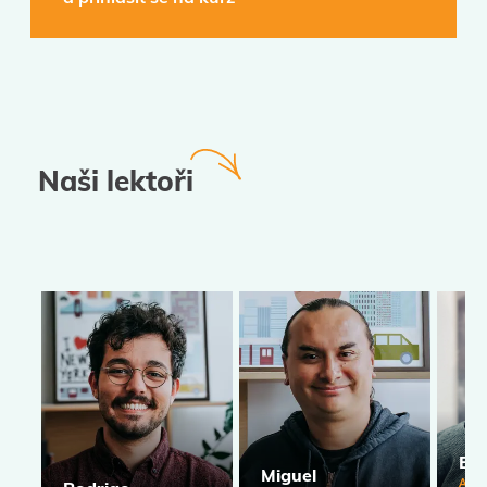
Naši lektoři
Ev
Miguel
Acco