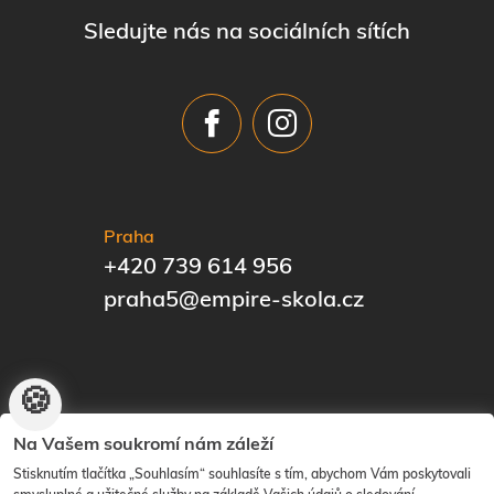
Sledujte nás na sociálních sítích
Praha
+420 739 614 956
praha5@empire-skola.cz
🍪
© EMPIRE | The Know-How Institute | Vytvořilo
ANAWE
|
Na Vašem soukromí nám záleží
Nastavení cookies
Stisknutím tlačítka „Souhlasím“ souhlasíte s tím, abychom Vám poskytovali