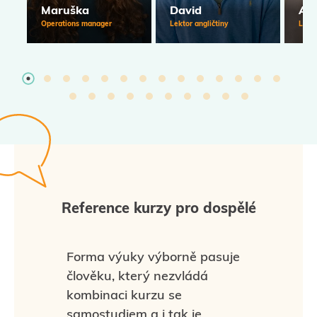
Maruška
David
An
Operations manager
Lektor angličtiny
Lekto
Reference kurzy pro dospělé
Forma výuky výborně pasuje
člověku, který nezvládá
kombinaci kurzu se
samostudiem a i tak je