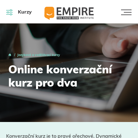
Kurzy
Jazykové a vzdělávací kurzy
Online konverzační
kurz pro dva
Konverzační kurz je to pravé ořechové. Dynamické