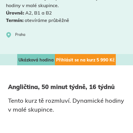
hodiny v malé skupince.
Úrovně:
A2, B1 a B2
Termín:
otevíráme průběžně
Praha
Ukázková hodina
Přihlásit se na kurz
5 990
Kč
Angličtina, 50 minut týdně, 16 týdnů
Tento kurz tě rozmluví. Dynamické hodiny
v malé skupince.