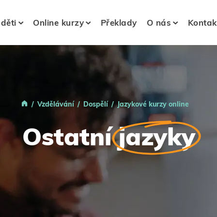
 děti
Online kurzy
Překlady
O nás
Kontak
Vzdělávání
Dospělí
Jazykové kurzy online
Ostatní
jazyky