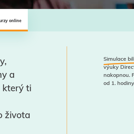
urzy online
Simulace bil
y,
výuky Direc
ny a
nakopnou. P
od 1. hodiny
který ti
 života