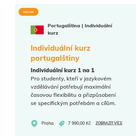
ONLINE
Portugalština | Individuální
kurz
Individuální kurz
portugalštiny
Individuální kurz 1 na 1
Pro studenty, kteří v jazykovém
vzdělávání potřebují maximální
časovou flexibilitu a přizpůsobení
se specifickým potřebám a cílům.
Praha
7 990,00 Kč
ZOBRAZIT VÍCE