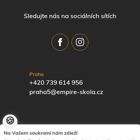
Sledujte nás na sociálních sítích
Praha
+420 739 614 956
praha5@empire-skola.cz
🍪
© EMPIRE | The Know-How Institute | Vytvořilo
ANAWE
|
Na Vašem soukromí nám záleží
Nastavení cookies